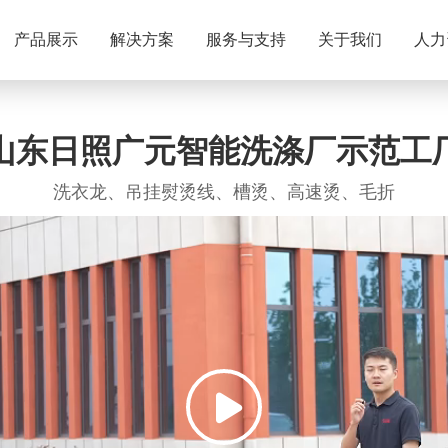
酒店洗涤公司
售后服务
企业概况
人才理念
医院洗涤公司
购买配件
企业文化
加入我们
机
荣
产品展示
解决方案
服务与支持
关于我们
人力
自助洗衣
布草洗涤厂加盟
山东日照广元智能洗涤厂示范工
洗衣龙、吊挂熨烫线、槽烫、高速烫、毛折
装载机
酒店系列60公斤洗