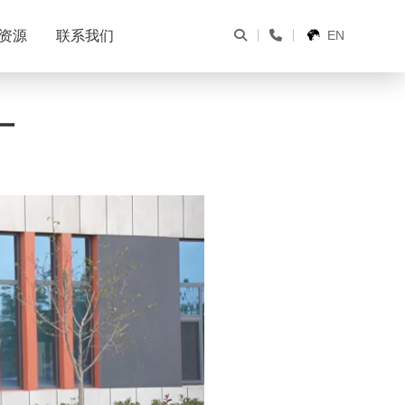
构洗衣房
誉资质
洗衣店
企业新闻
资源
联系我们
EN
厂
衣龙
框架型压榨机