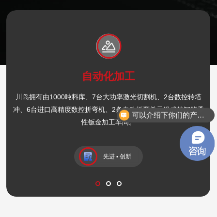
自动化加工
机加工设备
液压成型设备
川岛拥有由1000吨料库、7台大功率激光切割机、2台数控转塔
主要的机加工设备有：大型数控立车、大型的钻铣加工中心数
液压成型设备、大量专机、焊接机器人、精密检测设备120多台
冲、6台进口高精度数控折弯机、2条自动折弯单元组成的智能柔
台，直径2.5米、床身21米长的大重型数控车床1台，各种中型普
可以介绍下你们的产品吗？
套，以及钣金、五金、注塑等各种大型贵重模具近500套。
通车床、数控铣床、磨床以及进口高端精密数控车床30多台套。
性钣金加工车间。
先进 ▪ 创新