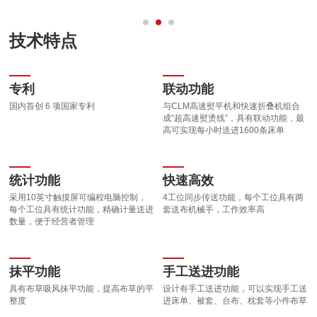
技术特点
专利
联动功能
国内首创 6 项国家专利
与CLM高速熨平机和快速折叠机组合
成“超高速熨烫线”，具有联动功能，最
高可实现每小时送进1600条床单
统计功能
快速高效
采用10英寸触摸屏可编程电脑控制，
4工位同步传送功能，每个工位具有两
每个工位具有统计功能，精确计量送进
套送布机械手，工作效率高
数量，便于经营者管理
抹平功能
手工送进功能
具有布草吸风抹平功能，提高布草的平
设计有手工送进功能，可以实现手工送
整度
进床单、被套、台布、枕套等小件布草