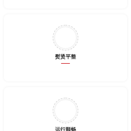
熨烫平整
运行顺畅