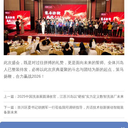
此次盛会，既是对过往拼搏的礼赞，更是面向未来的誓师。全体川岛
人已整装待发，必将以此次庆典凝聚的斗志与团结为新的起点，策马
扬鞭，合力赢战2026！
上一篇：2025中国洗涤展圆满收官，江苏川岛以“硬核”实力定义数智洗涤厂未来
下一篇：崇川区委书记胡拥军一行莅临我司调研指导，共话技术创新驱动智能装
备新未来